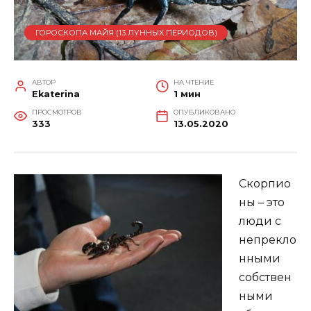
ГОРОСКОПА МАЙЯ (13 ЛУННЫХ ПЕРИОДОВ)
АВТОР
НА ЧТЕНИЕ
Ekaterina
1 мин
ПРОСМОТРОВ
ОПУБЛИКОВАНО
333
13.05.2020
Скорпио
ны – это
люди с
непрекло
нными
собствен
ными