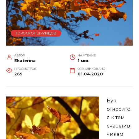
ГОРОСКОП ДРУИДОВ
АВТОР
НА ЧТЕНИЕ
Ekaterina
1 мин
ПРОСМОТРОВ
ОПУБЛИКОВАНО
269
01.04.2020
Бук
относитс
я к тем
счастлив
чикам