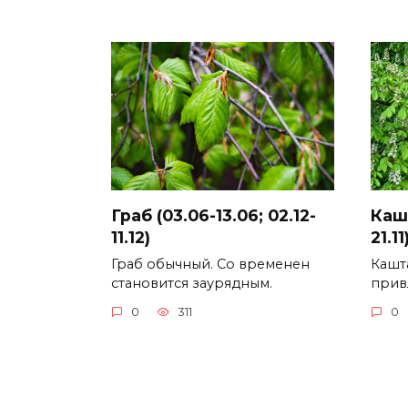
Граб (03.06-13.06; 02.12-
Кашт
11.12)
21.11
Граб обычный. Со временен
Кашт
становится заурядным.
прив
0
311
0