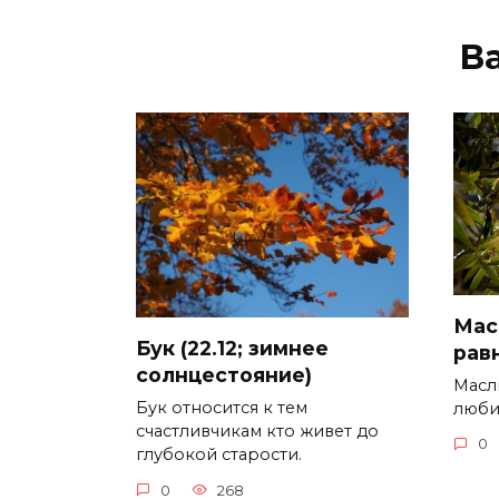
В
Мас
Бук (22.12; зимнее
рав
солнцестояние)
Масл
Бук относится к тем
люби
счастливчикам кто живет до
0
глубокой старости.
0
268