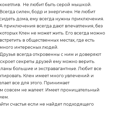
кокетлив. Не любит быть серой мышкой.
Всегда силен, бодр и энергичен. Не любит
сидеть дома, ему всегда нужны приключения.
А приключения всегда дают впечатления, без
которых Клен не может жить. Его всегда можно
встретить в общественных местах, где есть
много интересных людей.
Друзья всегда откровенны с ним и доверяют
аскроет секреты друзей ему можно верить.
планы большие и экстравагантные. Любит все
нтировать. Клен имеет много увлечений и
елает все для этого. Принимает
м совсем не жалеет. Имеет проницательный
ием.
айти счастья если не найдет подходящего