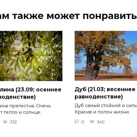
ам также может понравить
Дуб (21.03; весеннее
лина (23.09; осеннее
равноденствие)
ноденствие)
Дуб самый стойкий и силь
ина прелестна. Очень
Красив и полон жизни.
т тепло и солнце.
0
340
332