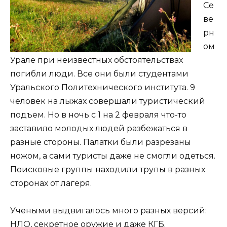
Се
ве
рн
ом
Урале при неизвестных обстоятельствах
погибли люди. Все они были студентами
Уральского Политехнического института. 9
человек на лыжах совершали туристический
подъем. Но в ночь с 1 на 2 февраля что-то
заставило молодых людей разбежаться в
разные стороны. Палатки были разрезаны
ножом, а сами туристы даже не смогли одеться.
Поисковые группы находили трупы в разных
сторонах от лагеря.
Учеными выдвигалось много разных версий:
НЛО, секретное оружие и даже КГБ.