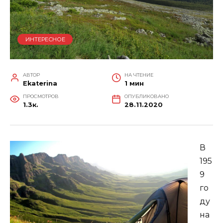
ИНТЕРЕСНОЕ
АВТОР
НА ЧТЕНИЕ
Ekaterina
1 мин
ПРОСМОТРОВ
ОПУБЛИКОВАНО
1.3к.
28.11.2020
В
195
9
го
ду
на