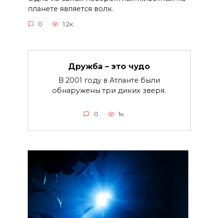
планете является волк.
0
1.2к.
Дружба – это чудо
В 2001 году в Атланте были
обнаружены три диких зверя.
0
1к.