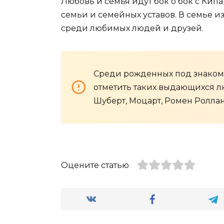
Любовь и семья идут бок о бок с Кип
семьи и семейных уставов. В семье и
среди любимых людей и друзей.
Среди рожденных под знаком
отметить таких выдающихся лю
Шуберт, Моцарт, Ромен Роллан,
Оцените статью