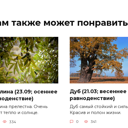
ам также может понравить
Дуб (21.03; весеннее
лина (23.09; осеннее
равноденствие)
ноденствие)
Дуб самый стойкий и силь
ина прелестна. Очень
Красив и полон жизни.
т тепло и солнце.
0
341
334