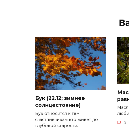
В
Мас
Бук (22.12; зимнее
рав
солнцестояние)
Масл
Бук относится к тем
люби
счастливчикам кто живет до
0
глубокой старости.